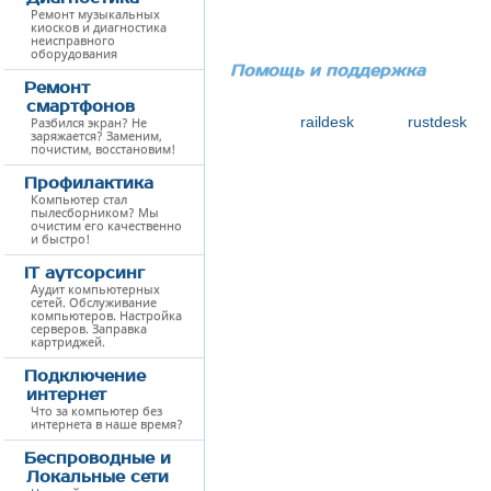
Ремонт музыкальных
киосков и диагностика
неисправного
оборудования
Помощь и поддержка
Ремонт
смартфонов
raildesk
rustdesk
Разбился экран? Не
заряжается? Заменим,
почистим, восстановим!
Профилактика
Компьютер стал
пылесборником? Мы
очистим его качественно
и быстро!
IT аутсорсинг
Аудит компьютерных
сетей. Обслуживание
компьютеров. Настройка
серверов. Заправка
картриджей.
Подключение
интернет
Что за компьютер без
интернета в наше время?
Беспроводные и
Локальные сети