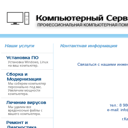
Наши услуги
Контактная информация
Установка ПО
Установка Windows, Linux
Связаться с нашими инжен
на ваш компьютер.
Сборка и
Модернизация
Мы соберем компьютер
персонально под вас.
Увеличим мощности
компьютера.
Лечение вирусов
тел.: 8 9
Мы удалим все
e-mail: inf
вредоносные файлы с
вашего компьютера.
г.К
Ремонт и
Диагностика