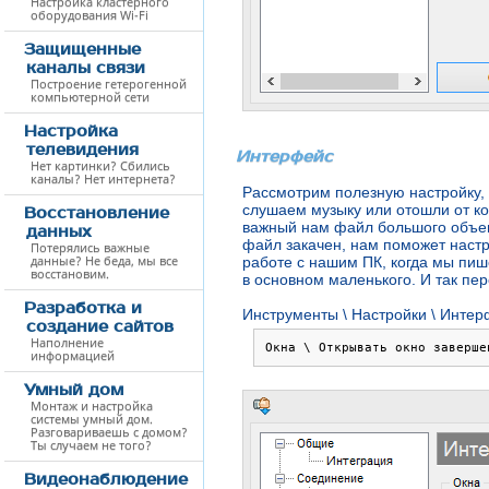
Настройка кластерного
оборудования Wi-Fi
Защищенные
каналы связи
Построение гетерогенной
компьютерной сети
Настройка
телевидения
Интерфейс
Нет картинки? Сбились
каналы? Нет интернета?
Рассмотрим полезную настройку, 
слушаем музыку или отошли от ко
Восстановление
важный нам файл большого объем
данных
файл закачен, нам поможет наст
Потерялись важные
данные? Не беда, мы все
работе с нашим ПК, когда мы пиш
восстановим.
в основном маленького. И так пе
Разработка и
Инструменты \ Настройки \ Инте
создание сайтов
Наполнение
Окна \ Открывать окно заверше
информацией
Умный дом
Монтаж и настройка
системы умный дом.
Разговариваешь с домом?
Ты случаем не того?
Видеонаблюдение