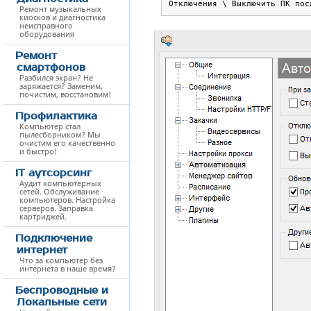
Отключения \ Выключить ПК пос
Ремонт музыкальных
киосков и диагностика
неисправного
оборудования
Ремонт
смартфонов
Разбился экран? Не
заряжается? Заменим,
почистим, восстановим!
Профилактика
Компьютер стал
пылесборником? Мы
очистим его качественно
и быстро!
IT аутсорсинг
Аудит компьютерных
сетей. Обслуживание
компьютеров. Настройка
серверов. Заправка
картриджей.
Подключение
интернет
Что за компьютер без
интернета в наше время?
Беспроводные и
Локальные сети